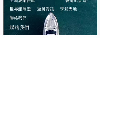
全新波蘭快艇
香港船展遊
世界船展遊
遊艇資訊
學船天地
聯絡我們
聯絡我們
(
852）6990 0230
sunmarineltd@gmail.com
西貢白沙灣155號（白沙灣遊艇會旁）
星期一、三至五：10:00am - 5:00pm
星期六、日 ：9:00am - 6:00pm (逢星期
二休息)
1A 綠色專線小巴（彩虹-西貢）
1 綠色專線小巴（德福-西貢）
101綠色專線小巴（將軍澳地鐵站-西
貢）
92九巴（鑽石山地鐵站-西貢）
自駕車，門口亦有咪表停車場