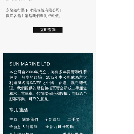
永隆銀行屬下[永隆保險有限公司]
歡迎各船主聯絡我們查詢或報價。
立即查詢
SUN MARINE LTD
本公司自2006年成立，擁有多年買賣和保養
遊艇、船隻的經驗，2012年本公司成為意大
利遊艇名牌SAVER之中國、香港、澳門總代
理。我們提供的服務包括買賣全新或二手船隻
和水上電單車、代辦船保險和按揭，同時給予
顧客專業、可靠的意見。
常用連結
主頁
關於我們
全新遊艇
二手船
全新意大利遊艇
全新西班牙遊艇