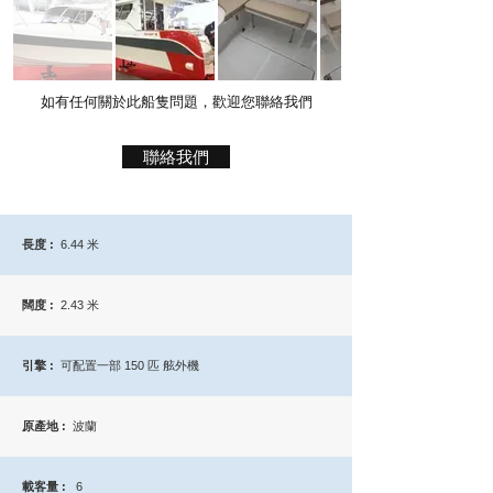
如有任何關於此船隻問題，歡迎您聯絡我們
聯絡我們
長度 :
6.44 米
闊度 :
2.43 米
引擎 :
可配置一部 150 匹 舷外機
原產地 :
波蘭
載客量 :
6