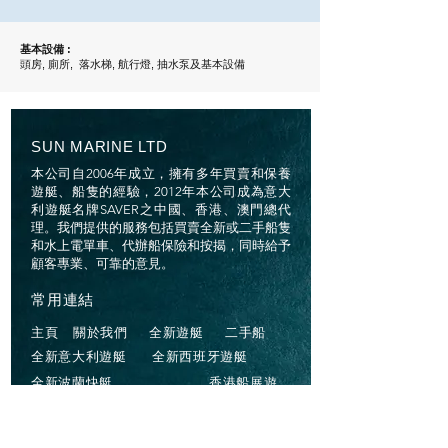
基本設備 :
頭房, 廁所, 落水梯, 航行燈, 抽水泵及基本設備
SUN MARINE LTD
本公司自2006年成立，擁有多年買賣和保養
遊艇、船隻的經驗，2012年本公司成為意大
利遊艇名牌SAVER之中國、香港、澳門總代
理。我們提供的服務包括買賣全新或二手船隻
和水上電單車、代辦船保險和按揭，同時給予
顧客專業、可靠的意見。
常用連結
主頁
關於我們
全新遊艇
二手船
全新意大利遊艇
全新西班牙遊艇
全新波蘭快艇
香港船展遊
世界船展遊
遊艇資訊
學船天地
聯絡我們