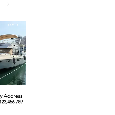
Status
ty Address
123,456,789