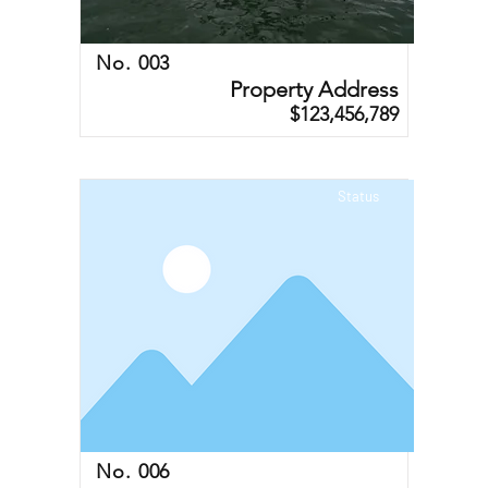
No. 003
Property Address
$123,456,789
Status
No. 006