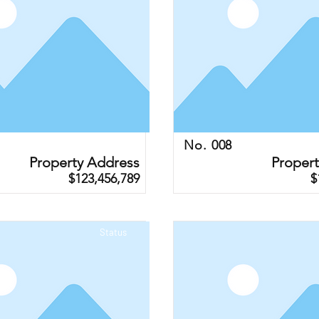
No. 008
Property Address
Proper
$123,456,789
$
Status