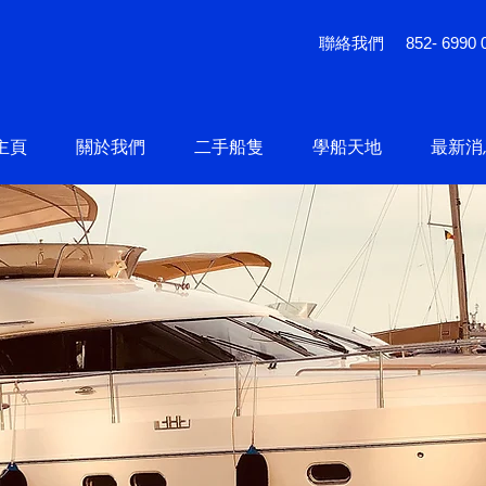
聯絡我們
852- 6990 
主頁
關於我們
二手船隻
學船天地
最新消