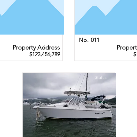
No. 011
Property Address
Proper
$123,456,789
$
Status