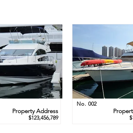
Sale
No. 002
Property Address
Proper
$123,456,789
$