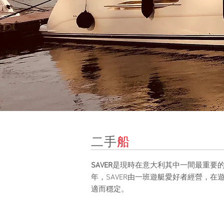
二手
船
SAVER
是現時在意大利其中一間最重要的
年，SAVER由一班遊艇愛好者經營，在
適而穩定。