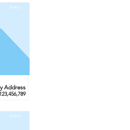
Status
ty Address
123,456,789
Status