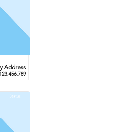
ty Address
123,456,789
Status