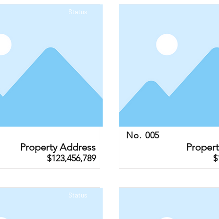
Status
No. 005
Property Address
Proper
$123,456,789
$
Status